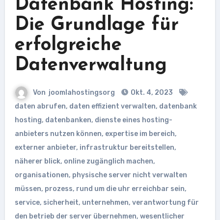
Datenbank Hosting:
Die Grundlage für
erfolgreiche
Datenverwaltung
Von
joomlahostingsorg
Okt. 4, 2023
daten abrufen
,
daten effizient verwalten
,
datenbank
hosting
,
datenbanken
,
dienste eines hosting-
anbieters nutzen können
,
expertise im bereich
,
externer anbieter
,
infrastruktur bereitstellen
,
näherer blick
,
online zugänglich machen
,
organisationen
,
physische server nicht verwalten
müssen
,
prozess
,
rund um die uhr erreichbar sein
,
service
,
sicherheit
,
unternehmen
,
verantwortung für
den betrieb der server übernehmen
,
wesentlicher