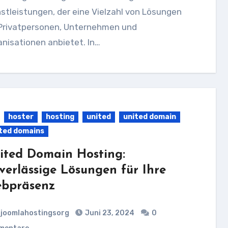
stleistungen, der eine Vielzahl von Lösungen
 Privatpersonen, Unternehmen und
nisationen anbietet. In…
hoster
hosting
united
united domain
ted domains
ited Domain Hosting:
verlässige Lösungen für Ihre
bpräsenz
joomlahostingsorg
Juni 23, 2024
0