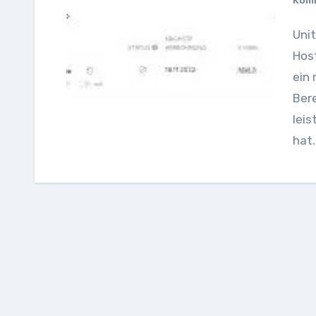
Kom
United Domain Hosting: Alles, was Sie über diesen
Hos
ein 
Bere
leis
hat.