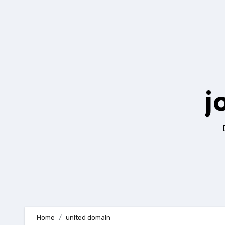
Zum
Inhalt
springen
j
Home
united domain