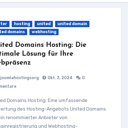
ter
hosting
united
united domain
ted domains
webhosting
ited Domains Hosting: Die
timale Lösung für Ihre
bpräsenz
joomlahostingsorg
Okt. 3, 2024
0
mentare
ertung des Hosting-Angebots United Domains
ein renommierter Anbieter von
ainregistrierung und Webhosting-