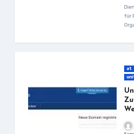
Dien
für
Orga
at
uni
Un
Zu
We