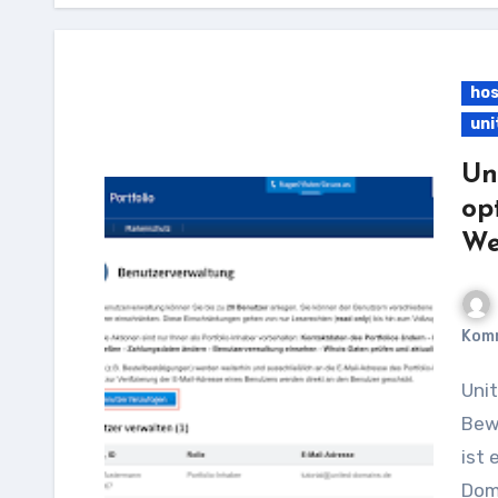
hos
uni
Un
op
We
Kom
United Domains Hosting: Eine umfassende
Bew
ist 
Dom