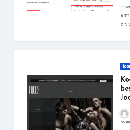
Erwe
ermö
erst
joo
Ko
be
Jo
Kom