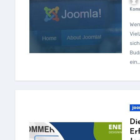
Kom
Wenn es um Joomla-Preise geht, gibt es eine
Viel
sich
Budg
ein
joo
Di
Er