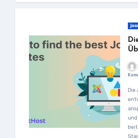
joo
Di
Üb
Kom
Die Auswahl des richtigen Joomla-Templates ist
ents
ans
und 
beit
Sta