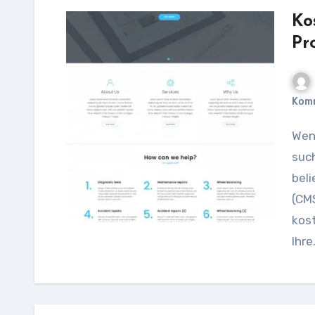
Ko
Pr
Kom
Wenn Sie nach kostenlosen Joomla 3.9 Templates
such
bel
(CMS
kost
Ihre