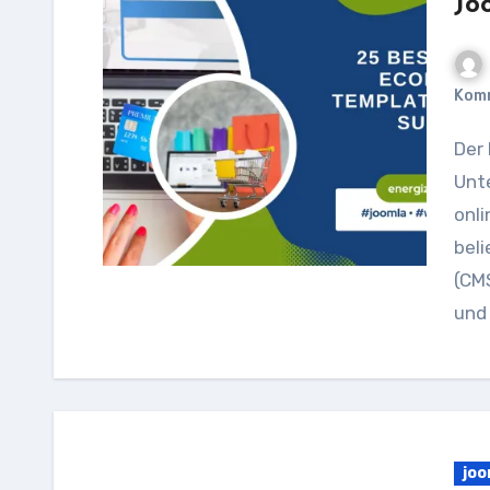
Jo
Kom
Der E-Commerce-Sektor boomt und immer mehr
Unt
onli
bel
(CMS
und
joo