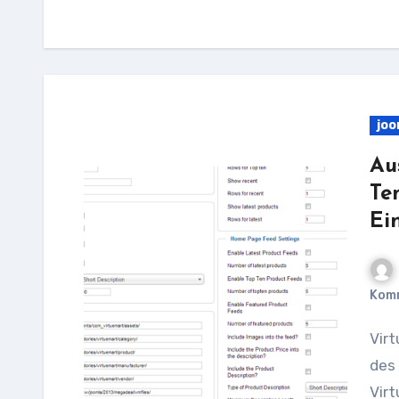
joo
Au
Te
Ei
Kom
VirtueMart Templates: Ein Leitfaden zur Auswahl
des 
Virt