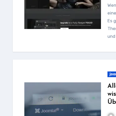
Wenn Sie eine Joomla-Website erstellen und nach
ein
Es g
The
und 
joo
Al
wi
Üb