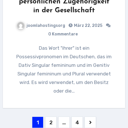
persönlichen Zugehörigkeit
in der Gesellschaft
joomlahostingsorg
März 22, 2025
0 Kommentare
Das Wort "ihrer" ist ein
Possessivpronomen im Deutschen, das im
Dativ Singular femininum und im Genitiv
Singular femininum und Plural verwendet
wird. Es wird verwendet, um den Besitz
oder die…
Seitennummerierung
1
2
…
4