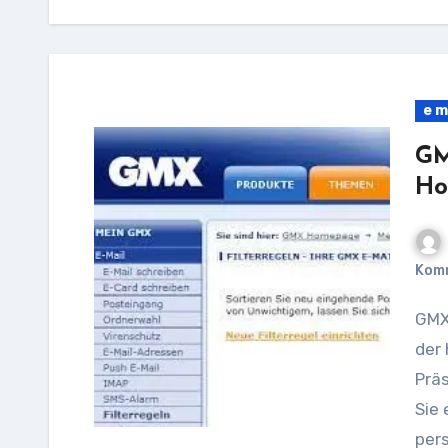
e m
GM
Ho
Kom
GMX Webhosting: Alles, was Sie wissen müssen In
der 
Prä
Sie 
pers