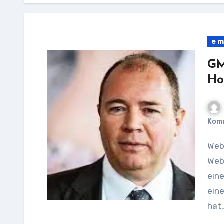
e m
GM
Ho
Kom
Webhosting GMX: Eine zuverlässige Lösung für Ihre
Web
eine
eine
hat