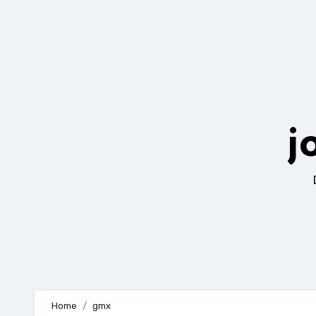
Zum
Inhalt
springen
j
Home
gmx