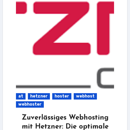
at
hetzner
hoster
webhost
webhoster
Zuverlässiges Webhosting
mit Hetzner: Die optimale