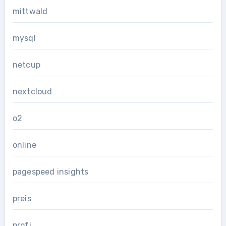
mittwald
mysql
netcup
nextcloud
o2
online
pagespeed insights
preis
profi