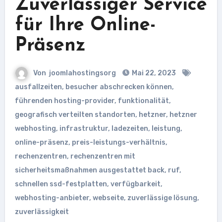
Zuverlässiger Service
für Ihre Online-
Präsenz
Von
joomlahostingsorg
Mai 22, 2023
ausfallzeiten
,
besucher abschrecken können
,
führenden hosting-provider
,
funktionalität
,
geografisch verteilten standorten
,
hetzner
,
hetzner
webhosting
,
infrastruktur
,
ladezeiten
,
leistung
,
online-präsenz
,
preis-leistungs-verhältnis
,
rechenzentren
,
rechenzentren mit
sicherheitsmaßnahmen ausgestattet back
,
ruf
,
schnellen ssd-festplatten
,
verfügbarkeit
,
webhosting-anbieter
,
webseite
,
zuverlässige lösung
,
zuverlässigkeit