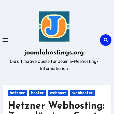
Zum
Inhalt
springen
joomlahostings.org
Die ultimative Quelle für Joomla-Webhosting-
Informationen
hetzner
hoster
webhost
webhoster
Hetzner Webhosting: