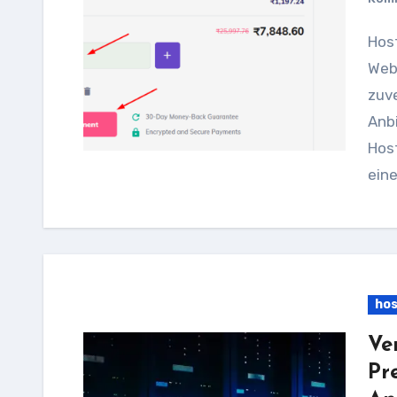
Hostinger Gutschein: Sparen Sie bei Ihrem
Web
zuv
Anbi
Hos
ein
hos
Ve
Pr