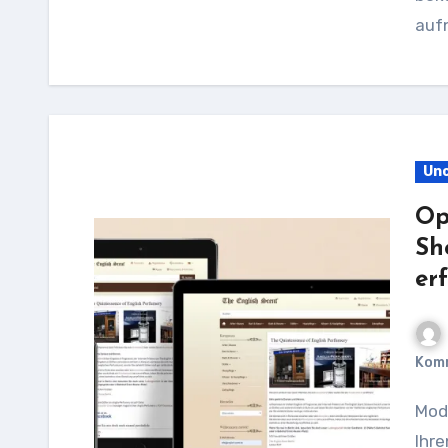
auf
Unc
Op
Sh
er
Kom
Modified Shop Hosting: Die optimale Lösung für
Ihre