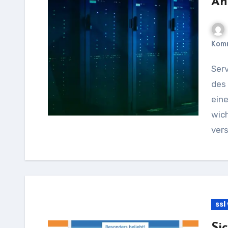
An
Kom
Server Hosting Preise: Ein Leitfaden zur Auswahl
des
eine
wich
ver
ssl