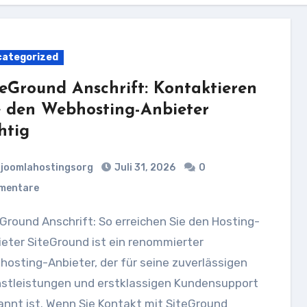
ategorized
teGround Anschrift: Kontaktieren
e den Webhosting-Anbieter
htig
joomlahostingsorg
Juli 31, 2026
0
mentare
eter SiteGround ist ein renommierter
osting-Anbieter, der für seine zuverlässigen
nstleistungen und erstklassigen Kundensupport
nnt ist. Wenn Sie Kontakt mit SiteGround