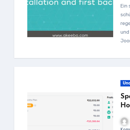
Ein sicherer Weg, um Ihre Joomla-Website zu
schü
rege
und
Joo
Unc
Sp
Ho
Kom