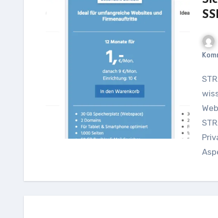
Si
SS
Kom
STRATO Hosting: Alles, was Sie über SSL-Zertifikate
wis
Web
STR
Pri
Asp