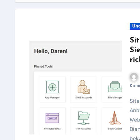
Unc
Si
Si
ric
Kom
SiteGround Anschrift: So erreichen Sie den Hosting-
Anbi
Webh
Die
beka