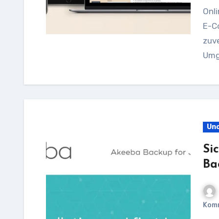
Onli
E-C
zuve
Umg
Unc
Si
Ba
Kom