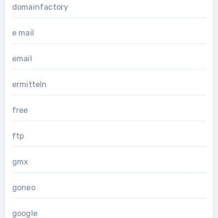
domainfactory
e mail
email
ermitteln
free
ftp
gmx
goneo
google