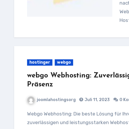
nac
Webh
Host
hostinger
webgo
webgo Webhosting: Zuverlässig
Präsenz
joomlahostingsorg
Juli 11, 2023
0 K
Webgo Webhosting: Die beste Lösung für Ihre Website Wenn es um die Auswahl eines
zuverlässigen und leistungsstarken Webhost