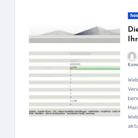
hos
Di
Ih
Kom
Webgo CMS: Die ideale Lösung für Ihre Website-
Ver
ben
Man
Webs
aktu