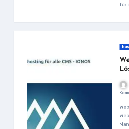
für 
hos
We
Lö
Kom
Webhosting CMS Pro: Die perfekte Lösung für Ihre
Web
Man