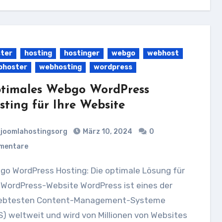
ter
hosting
hostinger
webgo
webhost
bhoster
webhosting
wordpress
timales Webgo WordPress
sting für Ihre Website
joomlahostingsorg
März 10, 2024
0
mentare
 WordPress-Website WordPress ist eines der
iebtesten Content-Management-Systeme
) weltweit und wird von Millionen von Websites