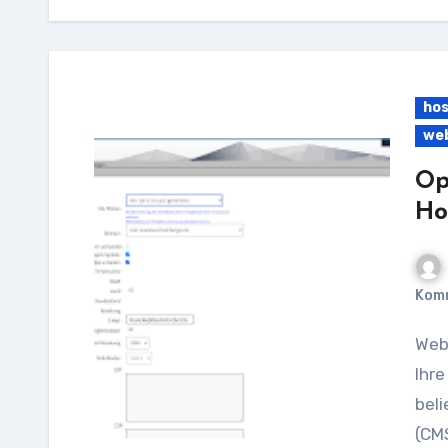
hos
we
Op
Ho
Kom
Webgo WordPress Hosting: Die optimale Lösung für
Ihre
bel
(CMS