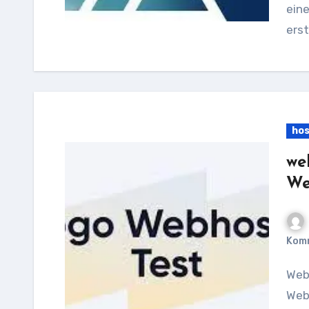
ein
erst
hos
we
We
Kom
Webgo Hosting: Eine zuverlässige Lösung für Ihre
Web