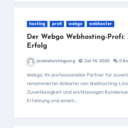
hosting
profi
webgo
webhoster
Der Webgo Webhosting-Profi: Z
Erfolg
joomlahostingsorg
Juli 14, 2025
0 K
Webgo: Ihr professioneller Partner für zuverlässiges Webhosting Webgo ist ein
renommierter Anbieter von Webhosting-Lösun
Zuverlässigkeit und erstklassigen Kundenser
Erfahrung und einem…