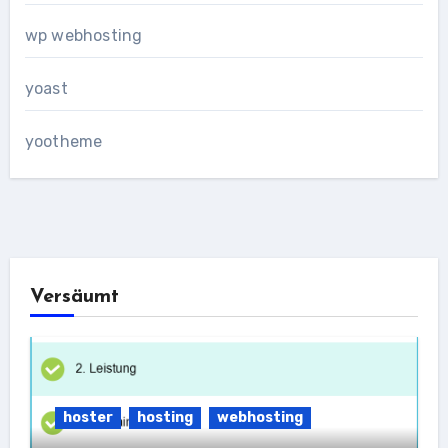
wp webhosting
yoast
yootheme
Versäumt
hoster
hosting
webhosting