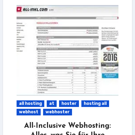
all hosting
at
hoster
hosting all
webhost
webhoster
All-Inclusive Webhosting: