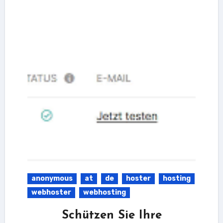
anonymous
at
de
hoster
hosting
webhoster
webhosting
Schützen Sie Ihre