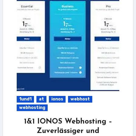
1und1
at
ionos
webhost
webhosting
1&1 IONOS Webhosting –
Zuverlässiger und