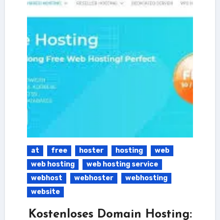
at
free
hoster
hosting
web
web hosting
web hosting service
webhost
webhoster
webhosting
website
Kostenloses Domain Hosting: