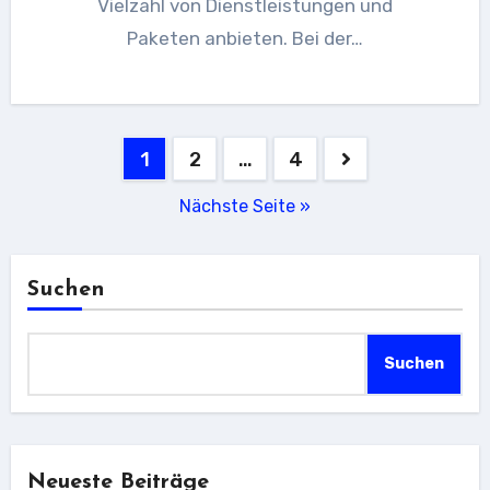
Vielzahl von Dienstleistungen und
Paketen anbieten. Bei der…
Seitennummerierung
1
2
…
4
der
Nächste Seite »
Beiträge
Suchen
Suchen
Neueste Beiträge