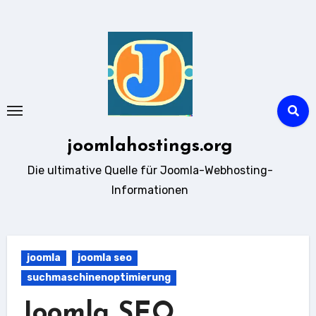
Zum
Inhalt
springen
joomlahostings.org
Die ultimative Quelle für Joomla-Webhosting-
Informationen
joomla
joomla seo
suchmaschinenoptimierung
Joomla SEO