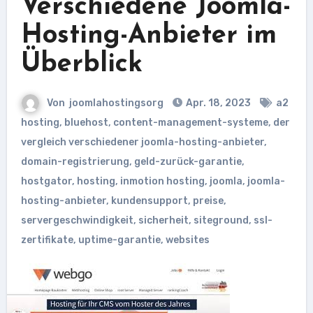
Verschiedene Joomla-
Hosting-Anbieter im
Überblick
Von
joomlahostingsorg
Apr. 18, 2023
a2
hosting
,
bluehost
,
content-management-systeme
,
der
vergleich verschiedener joomla-hosting-anbieter
,
domain-registrierung
,
geld-zurück-garantie
,
hostgator
,
hosting
,
inmotion hosting
,
joomla
,
joomla-
hosting-anbieter
,
kundensupport
,
preise
,
servergeschwindigkeit
,
sicherheit
,
siteground
,
ssl-
zertifikate
,
uptime-garantie
,
websites