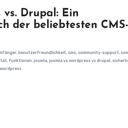
 vs. Drupal: Ein
ch der beliebtesten CMS
nfänger
,
benutzerfreundlichkeit
,
cms
,
community-support
,
con
ität
,
funktionen
,
joomla
,
joomla vs wordpress vs drupal
,
sicherh
wordpress