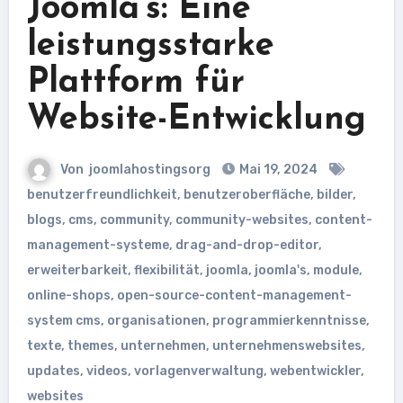
Joomla’s: Eine
leistungsstarke
Plattform für
Website-Entwicklung
Von
joomlahostingsorg
Mai 19, 2024
benutzerfreundlichkeit
,
benutzeroberfläche
,
bilder
,
blogs
,
cms
,
community
,
community-websites
,
content-
management-systeme
,
drag-and-drop-editor
,
erweiterbarkeit
,
flexibilität
,
joomla
,
joomla's
,
module
,
online-shops
,
open-source-content-management-
system cms
,
organisationen
,
programmierkenntnisse
,
texte
,
themes
,
unternehmen
,
unternehmenswebsites
,
updates
,
videos
,
vorlagenverwaltung
,
webentwickler
,
websites