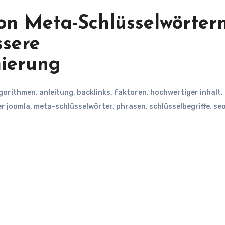
on Meta-Schlüsselwörtern
ssere
ierung
gorithmen
,
anleitung
,
backlinks
,
faktoren
,
hochwertiger inhalt
,
r joomla
,
meta-schlüsselwörter
,
phrasen
,
schlüsselbegriffe
,
se