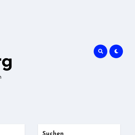
rg
n
Suchen