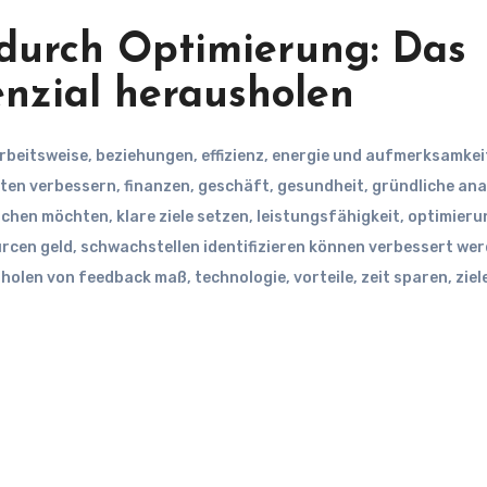
 durch Optimierung: Das
enzial herausholen
rbeitsweise
,
beziehungen
,
effizienz
,
energie und aufmerksamkei
iten verbessern
,
finanzen
,
geschäft
,
gesundheit
,
gründliche ana
eichen möchten
,
klare ziele setzen
,
leistungsfähigkeit
,
optimieru
rcen geld
,
schwachstellen identifizieren können verbessert we
nholen von feedback maß
,
technologie
,
vorteile
,
zeit sparen
,
ziel