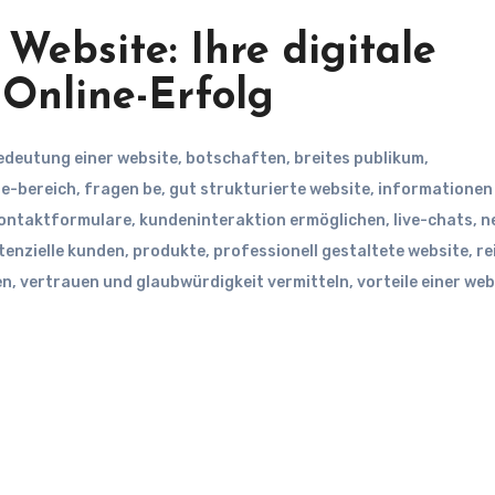
Website: Ihre digitale
 Online-Erfolg
edeutung einer website
,
botschaften
,
breites publikum
,
ne-bereich
,
fragen be
,
gut strukturierte website
,
informationen
ontaktformulare
,
kundeninteraktion ermöglichen
,
live-chats
,
n
tenzielle kunden
,
produkte
,
professionell gestaltete website
,
re
en
,
vertrauen und glaubwürdigkeit vermitteln
,
vorteile einer web