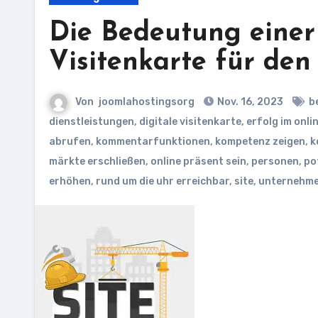
Die Bedeutung einer 
Visitenkarte für den
Von
joomlahostingsorg
Nov. 16, 2023
b
dienstleistungen
,
digitale visitenkarte
,
erfolg im onli
abrufen
,
kommentarfunktionen
,
kompetenz zeigen
,
k
märkte erschließen
,
online präsent sein
,
personen
,
po
erhöhen
,
rund um die uhr erreichbar
,
site
,
unternehm