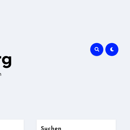
rg
n
Suchen