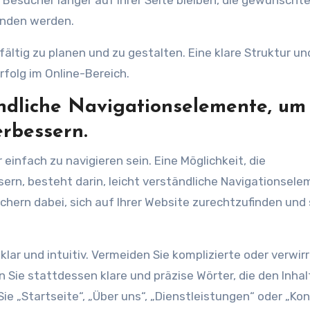
s Besucher länger auf Ihrer Seite bleiben, die gewünscht
unden werden.
fältig zu planen und zu gestalten. Eine klare Struktur un
folg im Online-Bereich.
ändliche Navigationselemente, um
erbessern.
einfach zu navigieren sein. Eine Möglichkeit, die
sern, besteht darin, leicht verständliche Navigationsel
ern dabei, sich auf Ihrer Website zurechtzufinden und 
lar und intuitiv. Vermeiden Sie komplizierte oder verwir
ie stattdessen klare und präzise Wörter, die den Inhal
e „Startseite“, „Über uns“, „Dienstleistungen“ oder „Ko