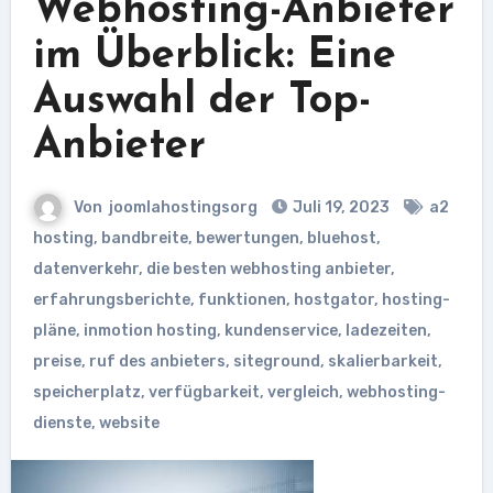
Webhosting-Anbieter
im Überblick: Eine
Auswahl der Top-
Anbieter
Von
joomlahostingsorg
Juli 19, 2023
a2
hosting
,
bandbreite
,
bewertungen
,
bluehost
,
datenverkehr
,
die besten webhosting anbieter
,
erfahrungsberichte
,
funktionen
,
hostgator
,
hosting-
pläne
,
inmotion hosting
,
kundenservice
,
ladezeiten
,
preise
,
ruf des anbieters
,
siteground
,
skalierbarkeit
,
speicherplatz
,
verfügbarkeit
,
vergleich
,
webhosting-
dienste
,
website