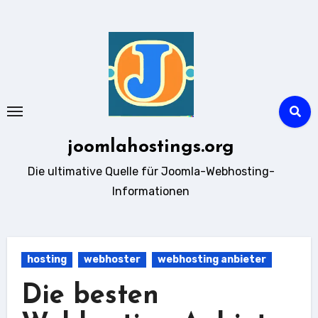
Zum
Inhalt
springen
joomlahostings.org
Die ultimative Quelle für Joomla-Webhosting-
Informationen
hosting
webhoster
webhosting anbieter
Die besten