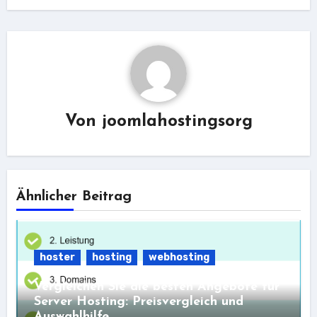
Von
joomlahostingsorg
Ähnlicher Beitrag
hoster
hosting
webhosting
Vergleichen Sie die besten Angebote für
Server Hosting: Preisvergleich und
Auswahlhilfe