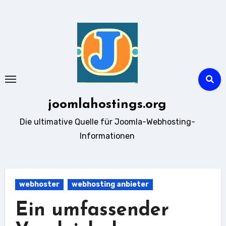
Zum
Inhalt
springen
joomlahostings.org
Die ultimative Quelle für Joomla-Webhosting-
Informationen
webhoster
webhosting anbieter
Ein umfassender