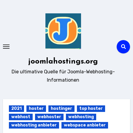
Zum
Inhalt
springen
joomlahostings.org
Die ultimative Quelle für Joomla-Webhosting-
Informationen
2021
hoster
hostinger
top hoster
webhost
webhoster
webhosting
webhosting anbieter
webspace anbieter