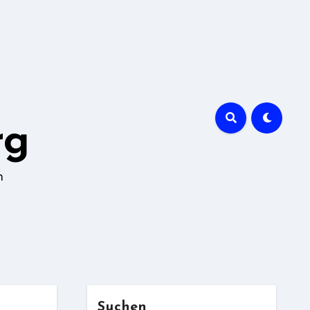
rg
n
Suchen