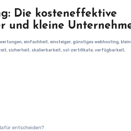
g: Die kosteneffektive
er und kleine Unternehm
wertungen
,
einfachheit
,
einsteiger
,
günstiges webhosting
,
klein
zeit
,
sicherheit
,
skalierbarkeit
,
ssl-zertifikate
,
verfügbarkeit
,
 dafür entscheiden?