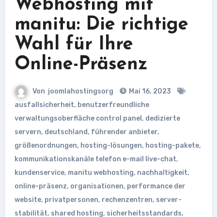
Webhosting mit
manitu: Die richtige
Wahl für Ihre
Online-Präsenz
Von
joomlahostingsorg
Mai 16, 2023
ausfallsicherheit
,
benutzerfreundliche
verwaltungsoberfläche control panel
,
dedizierte
servern
,
deutschland
,
führender anbieter
,
größenordnungen
,
hosting-lösungen
,
hosting-pakete
,
kommunikationskanäle telefon e-mail live-chat
,
kundenservice
,
manitu webhosting
,
nachhaltigkeit
,
online-präsenz
,
organisationen
,
performance der
website
,
privatpersonen
,
rechenzentren
,
server-
stabilität
,
shared hosting
,
sicherheitsstandards
,