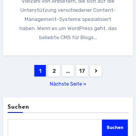
Vielzahl von Anbietern, die sich auf die
Unterstützung verschiedener Content-
Management-Systeme spezialisiert
haben. Wenn es um WordPress geht, das
beliebte CMS für Blogs…
Seitennummerierung
1
2
…
17
der
Nächste Seite »
Beiträge
Suchen
Suchen