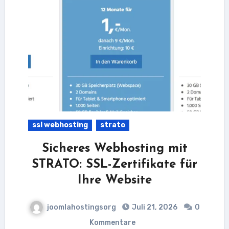
ssl webhosting
strato
Sicheres Webhosting mit
STRATO: SSL-Zertifikate für
Ihre Website
joomlahostingsorg
Juli 21, 2026
0
Kommentare