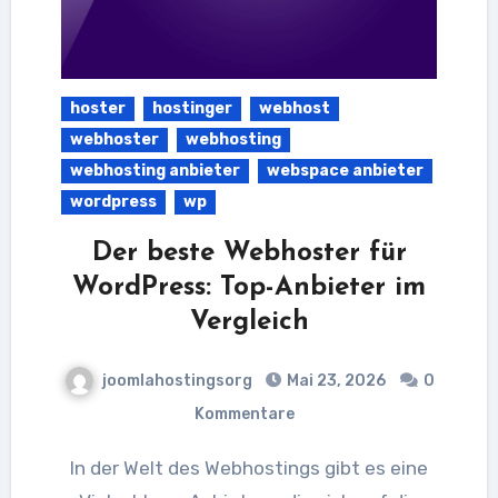
hoster
hostinger
webhost
webhoster
webhosting
webhosting anbieter
webspace anbieter
wordpress
wp
Der beste Webhoster für
WordPress: Top-Anbieter im
Vergleich
joomlahostingsorg
Mai 23, 2026
0
Kommentare
In der Welt des Webhostings gibt es eine