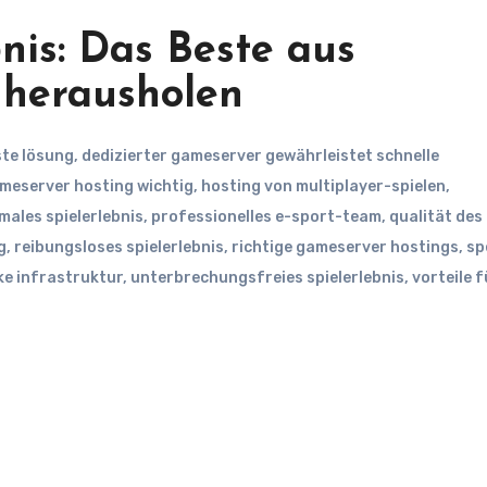
nis: Das Beste aus
 herausholen
te lösung
,
dedizierter gameserver gewährleistet schnelle
meserver hosting wichtig
,
hosting von multiplayer-spielen
,
males spielerlebnis
,
professionelles e-sport-team
,
qualität des
g
,
reibungsloses spielerlebnis
,
richtige gameserver hostings
,
sp
ke infrastruktur
,
unterbrechungsfreies spielerlebnis
,
vorteile f