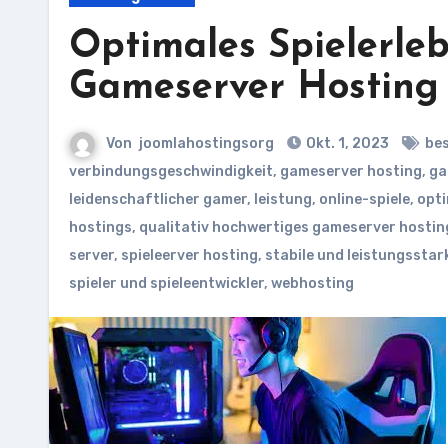
Optimales Spielerleb
Gameserver Hosting
Von
joomlahostingsorg
Okt. 1, 2023
bes
verbindungsgeschwindigkeit
,
gameserver hosting
,
ga
leidenschaftlicher gamer
,
leistung
,
online-spiele
,
opti
hostings
,
qualitativ hochwertiges gameserver hostin
server
,
spieleerver hosting
,
stabile und leistungsstar
spieler und spieleentwickler
,
webhosting