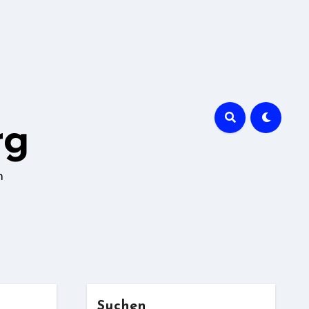
rg
n
Suchen