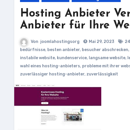
Hosting Anbieter Ver
Anbieter für Ihre We
Von
joomlahostingsorg
Mai 29, 2023
24
bedürfnisse
,
besten anbieter
,
besucher abschrecken
instabile website
,
kundenservice
,
langsame website
,
l
wahl eines hosting-anbieters
,
probleme mit ihrer web
zuverlässiger hosting-anbieter
,
zuverlässigkeit