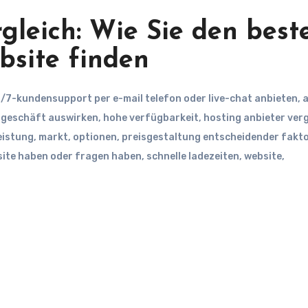
gleich: Wie Sie den best
bsite finden
/7-kundensupport per e-mail telefon oder live-chat anbieten
,
a
,
geschäft auswirken
,
hohe verfügbarkeit
,
hosting anbieter verg
eistung
,
markt
,
optionen
,
preisgestaltung entscheidender fakto
site haben oder fragen haben
,
schnelle ladezeiten
,
website
,