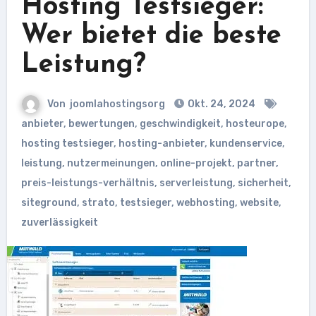
Hosting Testsieger:
Wer bietet die beste
Leistung?
Von
joomlahostingsorg
Okt. 24, 2024
anbieter
,
bewertungen
,
geschwindigkeit
,
hosteurope
,
hosting testsieger
,
hosting-anbieter
,
kundenservice
,
leistung
,
nutzermeinungen
,
online-projekt
,
partner
,
preis-leistungs-verhältnis
,
serverleistung
,
sicherheit
,
siteground
,
strato
,
testsieger
,
webhosting
,
website
,
zuverlässigkeit