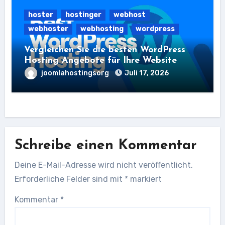
hoster
hostinger
webhost
webhoster
webhosting
wordpress
Vergleichen Sie die besten WordPress
Hosting Angebote für Ihre Website
joomlahostingsorg
Juli 17, 2026
Schreibe einen Kommentar
Deine E-Mail-Adresse wird nicht veröffentlicht.
Erforderliche Felder sind mit
*
markiert
Kommentar
*