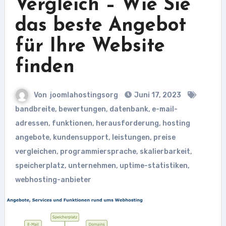
Vergleich – Wie Sie
das beste Angebot
für Ihre Website
finden
Von
joomlahostingsorg
Juni 17, 2023
bandbreite
,
bewertungen
,
datenbank
,
e-mail-
adressen
,
funktionen
,
herausforderung
,
hosting
angebote
,
kundensupport
,
leistungen
,
preise
vergleichen
,
programmiersprache
,
skalierbarkeit
,
speicherplatz
,
unternehmen
,
uptime-statistiken
,
webhosting-anbieter