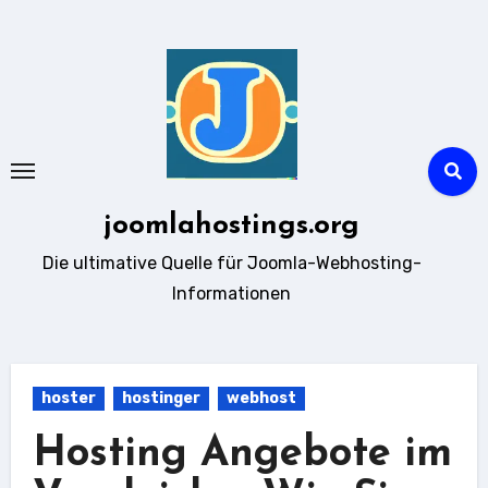
Zum
Inhalt
springen
joomlahostings.org
Die ultimative Quelle für Joomla-Webhosting-
Informationen
hoster
hostinger
webhost
Hosting Angebote im