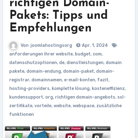
richtigen Domain-
Pakets: Tipps und
Empfehlungen
Von
joomlahostingsorg
Apr. 1, 2024
anforderungen ihrer website
,
budget
,
com
,
datenschutzoptionen
,
de
,
dienstleistungen
,
domain
pakete
,
domain-endung
,
domain-paket
,
domain-
registrar
,
domainnamen
,
e-mail-konten
,
fazit
,
hosting-providers
,
komplette lösung
,
kosteneffizienz
,
kundensupport
,
org
,
richtigen domain-angebots
,
ssl-
zertifikate
,
vorteile
,
website
,
webspace
,
zusätzliche
funktionen