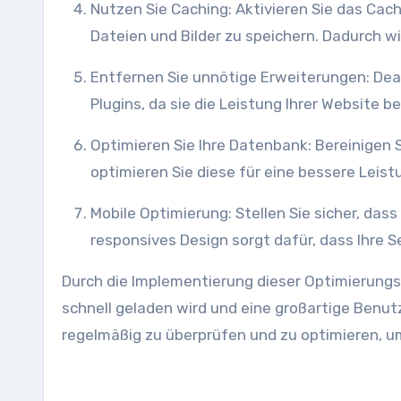
Nutzen Sie Caching: Aktivieren Sie das Caching in Joomla, um häufig verwendete Elemente wie CSS-
Dateien und Bilder zu speichern. Dadurch wi
Entfernen Sie unnötige Erweiterungen: Deaktivieren oder entfernen Sie nicht benötigte Erweiterungen und
Plugins, da sie die Leistung Ihrer Website 
Optimieren Sie Ihre Datenbank: Bereinigen Sie regelmäßig nicht benötigte Daten aus Ihrer Datenbank und
optimieren Sie diese für eine bessere Leist
Mobile Optimierung: Stellen Sie sicher, dass Ihre Joomla-Website für mobile Geräte optimiert ist. Ein
responsives Design sorgt dafür, dass Ihre S
Durch die Implementierung dieser Optimierungs
schnell geladen wird und eine großartige Benut
regelmäßig zu überprüfen und zu optimieren, um