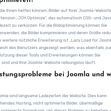
ptimieren?
die Ihnen helfen können, Bilder auf Ihrer Joomla-Websit
Extension „JCH Optimize“, das automatisch CSS- und Jav
ezeit zu verkürzen. Für die Bildoptimierung können Sie
rwenden, die Bilder komprimieren und deren Größe redu
e weitere nützliche Erweiterung ist „Lazy Load for Jooml
ereich des Benutzers angezeigt werden, was ebenfalls zu
 Nutzung dieser Tools und Erweiterungen können Sie
ert sind und Ihre Joomla-Website reibungslos läuft.
istungsprobleme bei Joomla und w
omla sind langsame Ladezeiten der Website. Dies kann
hendes Hosting, nicht optimierte Bilder, übermäßige
 optimierte Datenbank. Um dieses Problem zu beheben, 