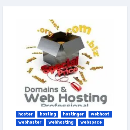
hoster
hosting
hostinger
webhost
webhoster
webhosting
webspace