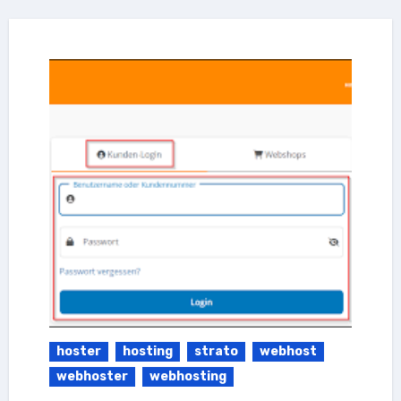
hoster
hosting
strato
webhost
webhoster
webhosting