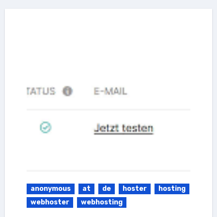
anonymous
at
de
hoster
hosting
webhoster
webhosting