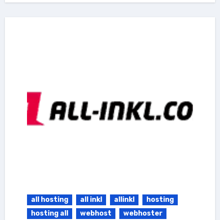
all hosting
all inkl
allinkl
hosting
hosting all
webhost
webhoster