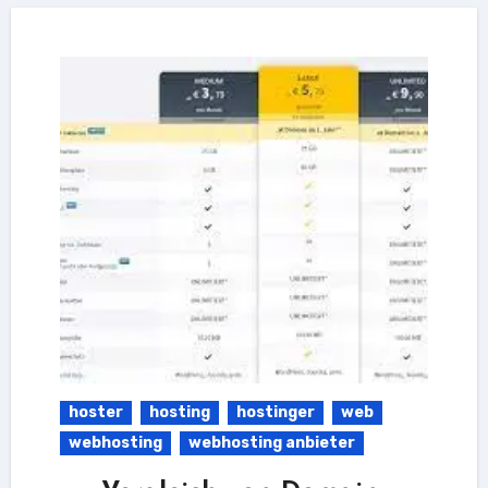
hoster
hosting
hostinger
web
webhosting
webhosting anbieter