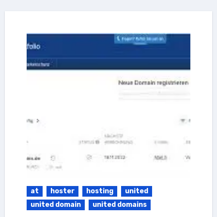
at
hoster
hosting
united
united domain
united domains