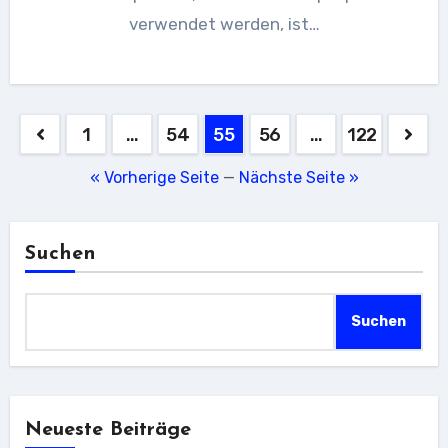
verwendet werden, ist…
Seitennummerierung
1
…
54
55
56
…
122
der
« Vorherige Seite
—
Nächste Seite »
Beiträge
Suchen
Suchen
Neueste Beiträge