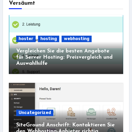
Versäumt
hoster
hosting
webhosting
Vergleichen Sie die besten Angebote
für Server Hosting: Preisvergleich und
Auswahlhilfe
Uncategorized
SiteGround Anschrift: Kontaktieren Sie
den Webhosting-Anbieter richtig