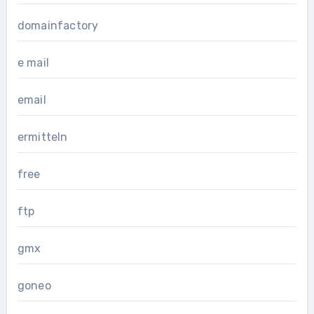
domainfactory
e mail
email
ermitteln
free
ftp
gmx
goneo