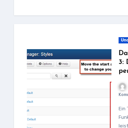
Unc
Da
3:
pe
Kom
Ein Template für Joomla 3: Design und
Funk
leis