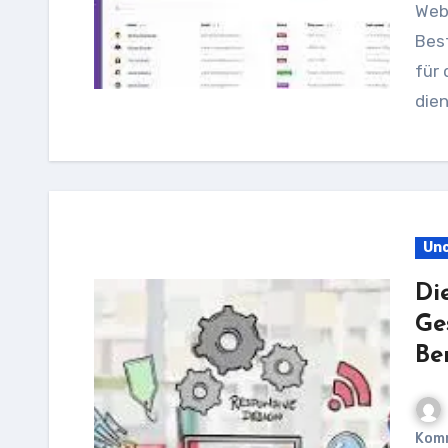
Web
Best
für 
dien
Unc
Di
Ge
Be
Kom