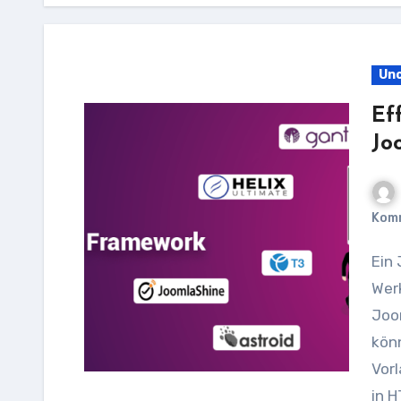
Unc
Ef
Jo
Kom
Ein Joomla-Template-Generator ist ein nützliches
Werk
Joo
kön
Vorl
in 