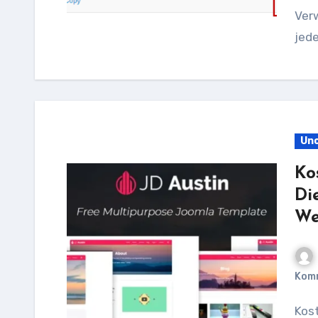
Verw
jed
Unc
Ko
Di
We
Kom
Kostenlose Joomla Templates 2021: Entdecken Sie