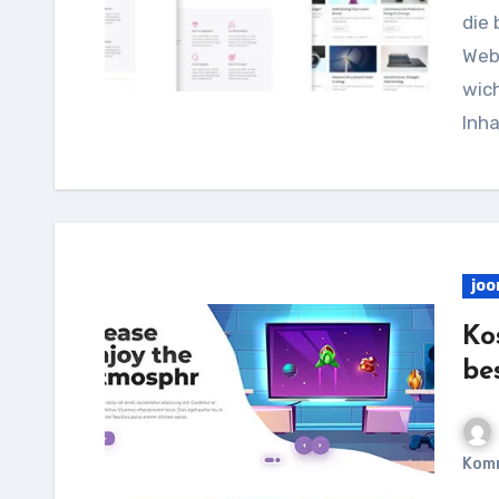
die 
Webs
wich
Inha
joo
Ko
be
Kom