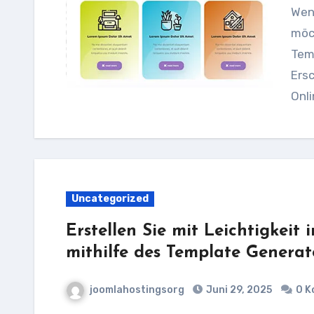
Wenn Sie eine Website mit Joomla 4 erstellen
möch
Temp
Ersc
Onli
Uncategorized
Erstellen Sie mit Leichtigkeit
mithilfe des Template Generat
joomlahostingsorg
Juni 29, 2025
0 K