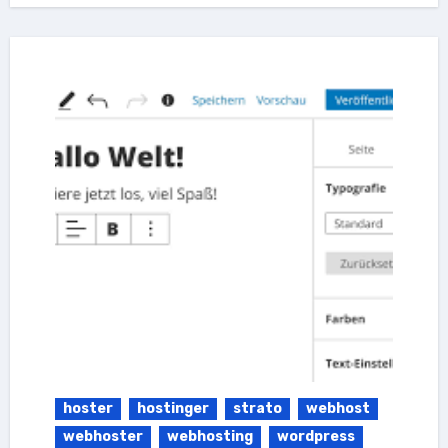
hoster
hostinger
strato
webhost
webhoster
webhosting
wordpress