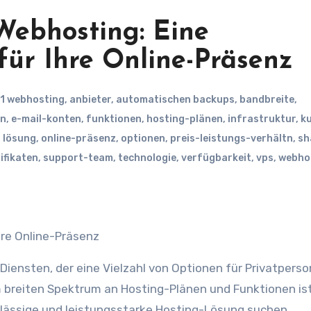
 Webhosting: Eine
ür Ihre Online-Präsenz
1 webhosting
,
anbieter
,
automatischen backups
,
bandbreite
,
rn
,
e-mail-konten
,
funktionen
,
hosting-plänen
,
infrastruktur
,
k
,
lösung
,
online-präsenz
,
optionen
,
preis-leistungs-verhältn
,
sh
ifikaten
,
support-team
,
technologie
,
verfügbarkeit
,
vps
,
webho
re Online-Präsenz
Diensten, der eine Vielzahl von Optionen für Privatperso
 breiten Spektrum an Hosting-Plänen und Funktionen ist
erlässige und leistungsstarke Hosting-Lösung suchen.