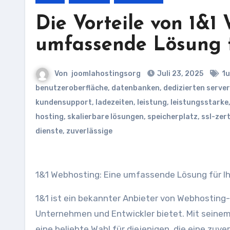
Die Vorteile von 1&1
umfassende Lösung f
Von
joomlahostingsorg
Juli 23, 2025
1u
benutzeroberfläche
,
datenbanken
,
dedizierten serve
kundensupport
,
ladezeiten
,
leistung
,
leistungsstarke
hosting
,
skalierbare lösungen
,
speicherplatz
,
ssl-zert
dienste
,
zuverlässige
1&1 Webhosting: Eine umfassende Lösung für Ih
1&1 ist ein bekannter Anbieter von Webhosting-
Unternehmen und Entwickler bietet. Mit seinem
eine beliebte Wahl für diejenigen, die eine zuv