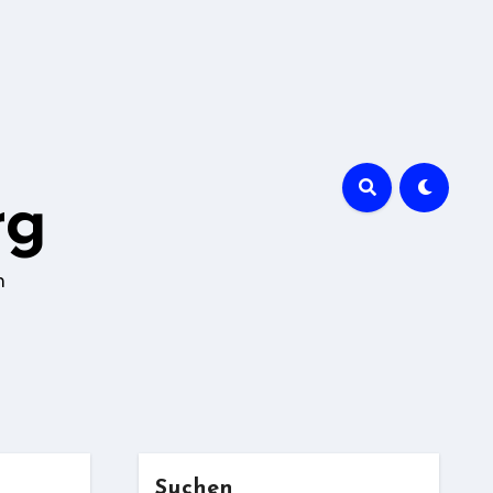
rg
n
Suchen