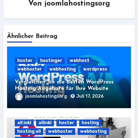
Von
joomlahostingsorg
Ähnlicher Beitrag
hoster
hostinger
webhost
webhoster
webhosting
wordpress
Vergleichen Sie die besten WordPress
Hosting Angebote für Ihre Website
joomlahostingsorg
Juli 17, 2026
all inkl
allinkl
hoster
hosting
hosting all
webhoster
webhosting