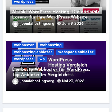
wordpress
All-Inkl WordPress Hosting: Die optimale
Lösung für Ihre WordPress-Website
joomlahostingsorg
Juni 9, 2026
hoster
hostinger
webhost
webhoster
webhosting
webhosting anbieter
webspace anbieter
wordpress
wp
Der beste Webhoster für WordPress:
Top-Anbieter im Vergleich
joomlahostingsorg
Mai 23, 2026