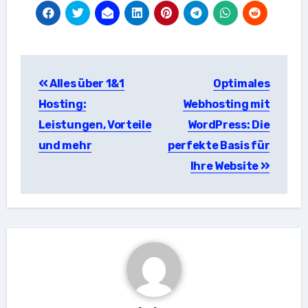
Beitragsnavigation
Alles über 1&1
Optimales
Hosting:
Webhosting mit
Leistungen, Vorteile
WordPress: Die
und mehr
perfekte Basis für
Ihre Website