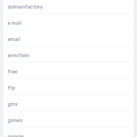
domainfactory
e mail
email
ermitteln
free
ftp
gmx
goneo
google