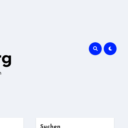
rg
n
Suchen