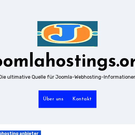
oomlahostings.o
Die ultimative Quelle für Joomla-Webhosting-Informatione
Über uns
Kontakt
hosting anbieter