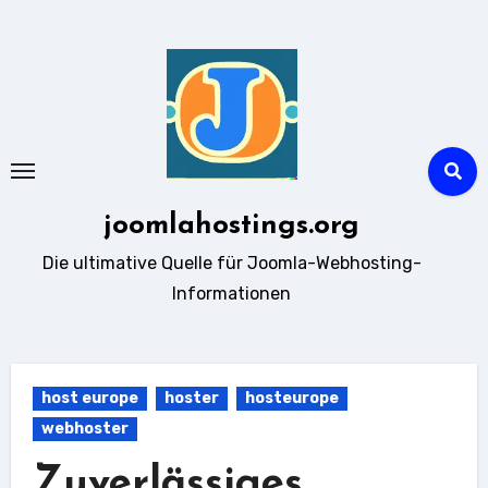
Zum
Inhalt
springen
joomlahostings.org
Die ultimative Quelle für Joomla-Webhosting-
Informationen
host europe
hoster
hosteurope
webhoster
Zuverlässiges