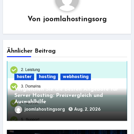
Von
joomlahostingsorg
Ähnlicher Beitrag
hoster
hosting
webhosting
Vergleichen Sie die besten Angebote für
Server Hosting: Preisvergleich und
Auswahlhilfe
joomlahostingsorg
Aug. 2, 2026