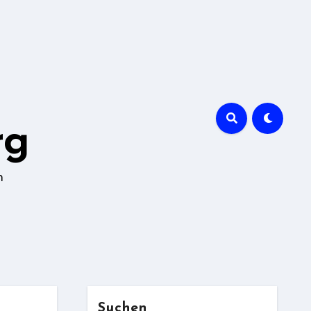
rg
n
Suchen