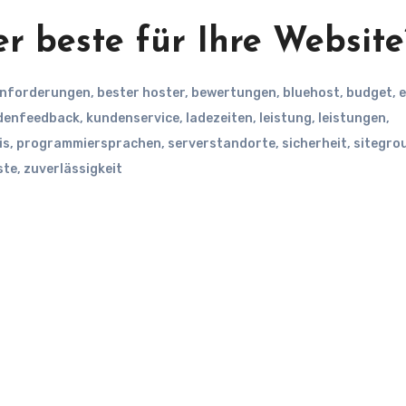
er beste für Ihre Website
nforderungen
,
bester hoster
,
bewertungen
,
bluehost
,
budget
,
e
denfeedback
,
kundenservice
,
ladezeiten
,
leistung
,
leistungen
,
is
,
programmiersprachen
,
serverstandorte
,
sicherheit
,
sitegro
ste
,
zuverlässigkeit