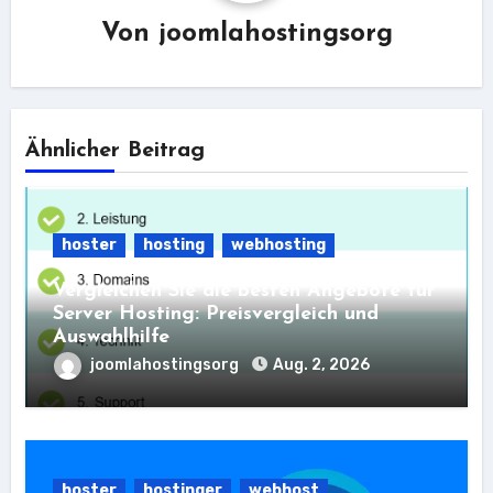
Von
joomlahostingsorg
Ähnlicher Beitrag
hoster
hosting
webhosting
Vergleichen Sie die besten Angebote für
Server Hosting: Preisvergleich und
Auswahlhilfe
joomlahostingsorg
Aug. 2, 2026
hoster
hostinger
webhost