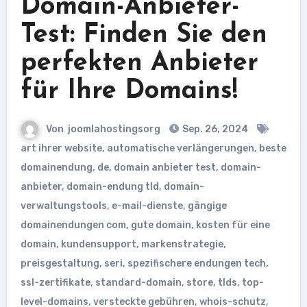
Domain-Anbieter-
Test: Finden Sie den
perfekten Anbieter
für Ihre Domains!
Von
joomlahostingsorg
Sep. 26, 2024
art ihrer website
,
automatische verlängerungen
,
beste
domainendung
,
de
,
domain anbieter test
,
domain-
anbieter
,
domain-endung tld
,
domain-
verwaltungstools
,
e-mail-dienste
,
gängige
domainendungen com
,
gute domain
,
kosten für eine
domain
,
kundensupport
,
markenstrategie
,
preisgestaltung
,
seri
,
spezifischere endungen tech
,
ssl-zertifikate
,
standard-domain
,
store
,
tlds
,
top-
level-domains
,
versteckte gebühren
,
whois-schutz
,