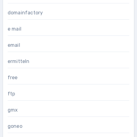
domainfactory
e mail
email
ermitteln
free
ftp
gmx
goneo