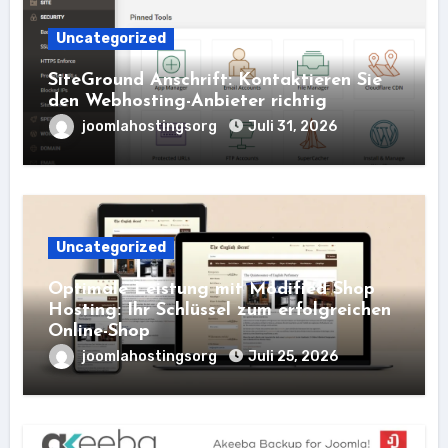
Uncategorized
SiteGround Anschrift: Kontaktieren Sie
den Webhosting-Anbieter richtig
joomlahostingsorg
Juli 31, 2026
Uncategorized
Optimale Leistung mit Modified Shop
Hosting: Ihr Schlüssel zum erfolgreichen
Online-Shop
joomlahostingsorg
Juli 25, 2026