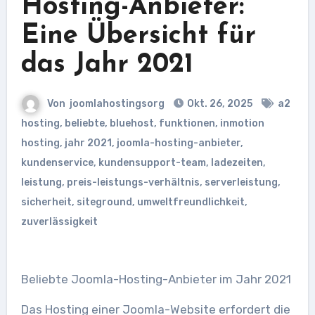
Hosting-Anbieter:
Eine Übersicht für
das Jahr 2021
Von
joomlahostingsorg
Okt. 26, 2025
a2
hosting
,
beliebte
,
bluehost
,
funktionen
,
inmotion
hosting
,
jahr 2021
,
joomla-hosting-anbieter
,
kundenservice
,
kundensupport-team
,
ladezeiten
,
leistung
,
preis-leistungs-verhältnis
,
serverleistung
,
sicherheit
,
siteground
,
umweltfreundlichkeit
,
zuverlässigkeit
Beliebte Joomla-Hosting-Anbieter im Jahr 2021
Das Hosting einer Joomla-Website erfordert die