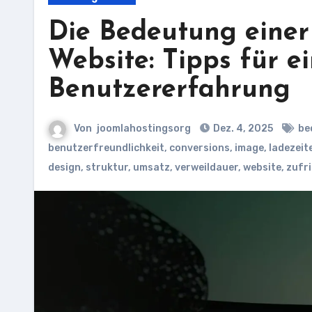
Die Bedeutung einer
Website: Tipps für e
Benutzererfahrung
Von
joomlahostingsorg
Dez. 4, 2025
be
benutzerfreundlichkeit
,
conversions
,
image
,
ladezeit
design
,
struktur
,
umsatz
,
verweildauer
,
website
,
zufr