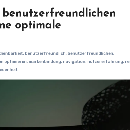
 benutzerfreundlichen
ine optimale
dienbarkeit
,
benutzerfreundlich
,
benutzerfreundlichen
,
en optimieren
,
markenbindung
,
navigation
,
nutzererfahrung
,
re
iedenheit