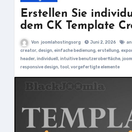
Erstellen Sie indivi
dem CK Template Cr
Von
joomlahostingsorg
Juni 2, 2026
an
creator
,
design
,
einfache bedienung
,
erstellung
,
expor
header
,
individuell
,
intuitive benutzeroberfläche
,
joom
responsive design
,
tool
,
vorgefertigte elemente