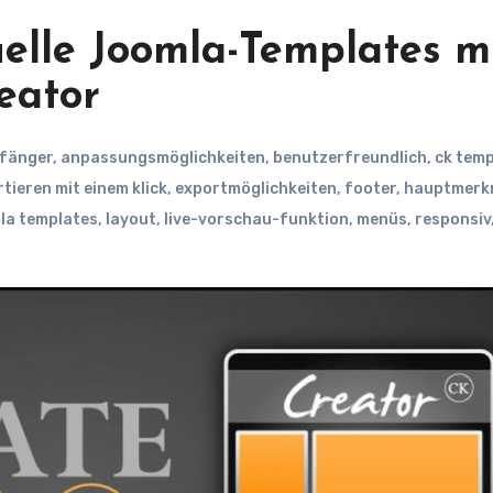
duelle Joomla-Templates m
eator
fänger
,
anpassungsmöglichkeiten
,
benutzerfreundlich
,
ck temp
tieren mit einem klick
,
exportmöglichkeiten
,
footer
,
hauptmerk
la templates
,
layout
,
live-vorschau-funktion
,
menüs
,
responsiv