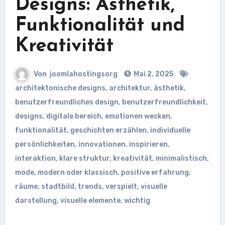
Designs: Ästhetik,
Funktionalität und
Kreativität
Von
joomlahostingsorg
Mai 2, 2025
architektonische designs
,
architektur
,
ästhetik
,
benutzerfreundliches design
,
benutzerfreundlichkeit
,
designs
,
digitale bereich
,
emotionen wecken
,
funktionalität
,
geschichten erzählen
,
individuelle
persönlichkeiten
,
innovationen
,
inspirieren
,
interaktion
,
klare struktur
,
kreativität
,
minimalistisch
,
mode
,
modern oder klassisch
,
positive erfahrung
,
räume
,
stadtbild
,
trends
,
verspielt
,
visuelle
darstellung
,
visuelle elemente
,
wichtig