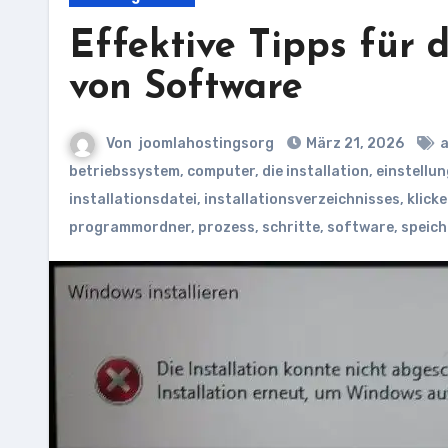
Effektive Tipps für d
von Software
Von
joomlahostingsorg
März 21, 2026
a
betriebssystem
,
computer
,
die installation
,
einstellu
installationsdatei
,
installationsverzeichnisses
,
klick
programmordner
,
prozess
,
schritte
,
software
,
speich