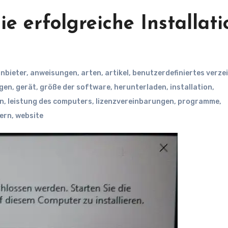
ie erfolgreiche Installati
nbieter
,
anweisungen
,
arten
,
artikel
,
benutzerdefiniertes verze
ngen
,
gerät
,
größe der software
,
herunterladen
,
installation
,
en
,
leistung des computers
,
lizenzvereinbarungen
,
programme
,
ern
,
website